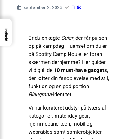
I
Fritid
september 2, 2025
→
Indhold
Er du en ægte
Culer
, der får pulsen
op på kampdag – uanset om du er
på Spotify Camp Nou eller foran
skærmen derhjemme? Her guider
vi dig til de
10 must-have gadgets
,
der løfter din fanoplevelse med stil,
funktion og en god portion
Blaugrana
-identitet.
Vi har kurateret udstyr på tværs af
kategorier: matchday-gear,
hjemmebane-tech, mobil og
wearables samt samlerobjekter.