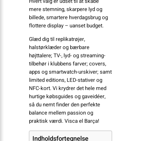
Hvert valg er udset til at skabe
mere stemning, skarpere lyd og
billede, smartere hverdagsbrug og
flottere display – uanset budget.
Glæd dig til replikatrøjer,
halstørklæder og bærbare
højttalere; TV-, lyd- og streaming-
tilbehør i klubbens farver; covers,
apps og smartwatch-urskiver; samt
limited editions, LED-stativer og
NFC-kort. Vi krydrer det hele med
hurtige købsguides og gaveidéer,
så du nemt finder den perfekte
balance mellem passion og
praktisk værdi. Visca el Barça!
Indholdsfortegnelse