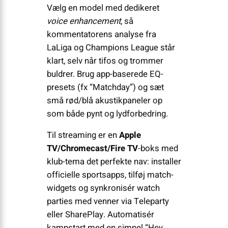
Vælg en model med dedikeret
voice enhancement
, så
kommentatorens analyse fra
LaLiga og Champions League står
klart, selv når tifos og trommer
buldrer. Brug app-baserede EQ-
presets (fx “Matchday”) og sæt
små rød/blå akustikpaneler op
som både pynt og lydforbedring.
Til streaming er en
Apple
TV/Chromecast/Fire TV
-boks med
klub-tema det perfekte nav: installer
officielle sportsapps, tilføj match-
widgets og synkronisér watch
parties med venner via Teleparty
eller SharePlay. Automatisér
kampstart med en simpel “Hey,