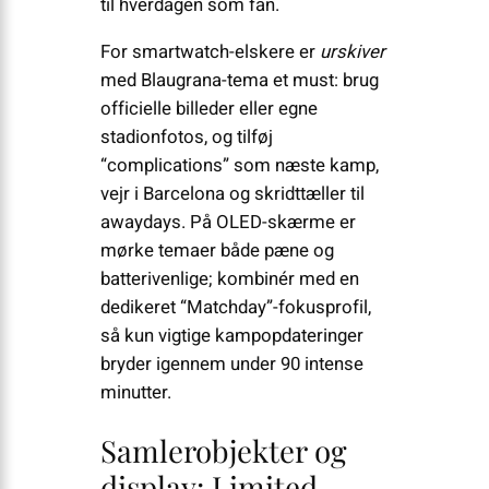
til hverdagen som fan.
For smartwatch-elskere er
urskiver
med Blaugrana-tema et must: brug
officielle billeder eller egne
stadionfotos, og tilføj
“complications” som næste kamp,
vejr i Barcelona og skridttæller til
awaydays. På OLED-skærme er
mørke temaer både pæne og
batterivenlige; kombinér med en
dedikeret “Matchday”-fokusprofil,
så kun vigtige kampopdateringer
bryder igennem under 90 intense
minutter.
Samlerobjekter og
display: Limited