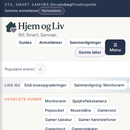
Spring
×
STIL. SMART. SAMVÆR.
Om os
Indlæg
Privatlivspolitik
til
Seneste anmeldelser
Nyhedsbrev
indhold
Guides
Anmeldelser
Sammenligninger
☰
Menu
Gemte idéer
⌕
Populære emner
Små stueopgraderinger
Sammenligning: Monitorarm
LIGE NU
UDVALGTE GUIDER
Monitorarm
Spejlreflekskamera
Popsocket
Musemåtte
Gamerstol
Gamer tastatur
Gamer høretelefoner
Gamerbord
Gamerplakater