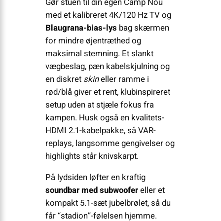
Gør stuen til din egen Camp Nou
med et kalibreret 4K/120 Hz TV og
Blaugrana-bias-lys
bag skærmen
for mindre øjentræthed og
maksimal stemning. Et slankt
vægbeslag, pæn kabelskjulning og
en diskret
skin
eller ramme i
rød/blå giver et rent, klubinspireret
setup uden at stjæle fokus fra
kampen. Husk også en kvalitets-
HDMI 2.1-kabelpakke, så VAR-
replays, langsomme gengivelser og
highlights står knivskarpt.
På lydsiden løfter en kraftig
soundbar med subwoofer
eller et
kompakt 5.1-sæt jubelbrølet, så du
får “stadion”-følelsen hjemme.